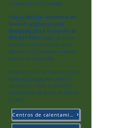
reclamo lo antes posible.
Puede solicitar asistencia en
línea en
asistencia ante
desastres.gov
o llamando al
800-621-3362
.
Haga clic en los
botones a continuación para
obtener explicaciones sobre la
asistencia disponible.
Para todos los demás condados,
visite
nj.gov/ida
para obtener
recursos y visitar el portal de
recopilación de datos de Nueva
Jersey.
Centros de calentamiento por condado