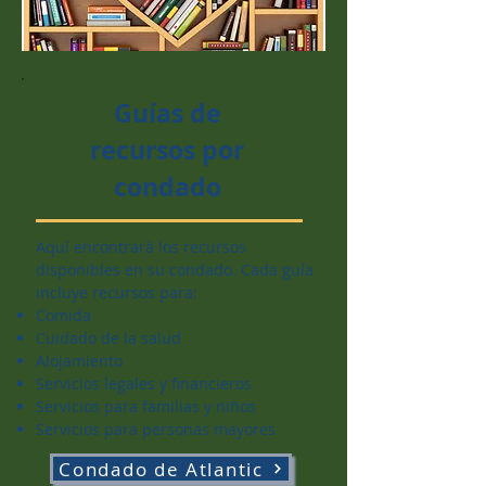
Guías de
recursos por
condado
Aquí encontrará los recursos
disponibles en su condado.
Cada guía
incluye recursos para:
Comida
Cuidado de la salud
Alojamiento
Servicios legales y financieros
Servicios para familias y niños
Servicios para personas mayores
Condado de Atlantic