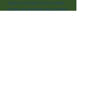
Aquí encontrará recursos para
grupos de personas que pueden
enfrentar barreras específicas
para la vivienda. Cada guía
incluye programas y servicios
disponibles para usted.
Para averiguar qué servicios
están disponibles para usted a
través del estado de Nueva
Jersey durante la emergencia de
COVID-19,
haga clic aquí.
Por violencia doméstica y sexual
Para servicios de adicción
Para los jovenes