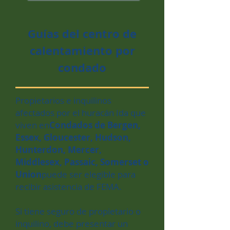
Guías del centro de
calentamiento por
condado
Propietarios e inquilinos
afectados por el huracán Ida que
viven en
Condados de Bergen,
Essex, Gloucester, Hudson,
Hunterdon, Mercer,
Middlesex, Passaic, Somerset o
Union
puede ser elegible para
recibir asistencia de FEMA.
Si tiene seguro de propietario o
inquilino, debe presentar un