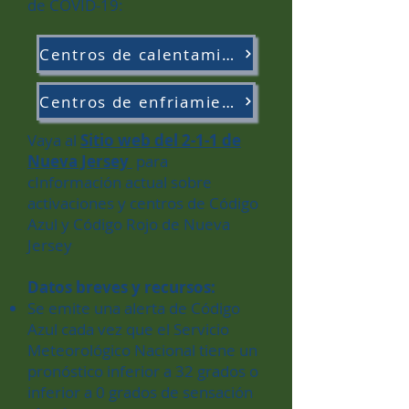
de COVID-19:
Centros de calentamiento por condado
Centros de enfriamiento por condado
Vaya al
Sitio web del 2-1-1 de
Nueva Jersey
para
c
Información actual sobre
activaciones y centros de Código
Azul y Código Rojo de Nueva
Jersey
Datos breves y recursos:
Se emite una alerta de Código
Azul cada vez que el Servicio
Meteorológico Nacional tiene un
pronóstico inferior a 32 grados o
inferior a 0 grados de sensación