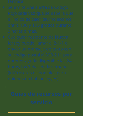
térmica.
Se emite una alerta de Código
Rojo cada vez que se espera que
el índice de calor diurno alcance
entre 100 y 105 grados durante
3 horas o más.
Cualquier residente de Nueva
Jersey puede llamar al 2-1-1 o
enviar un mensaje de texto con
su código postal al 898-211 para
obtener ayuda disponible las 24
horas, los 7 días de la semana
(intérpretes disponibles para
quienes no hablan inglés).
Guías de recursos por
servicio