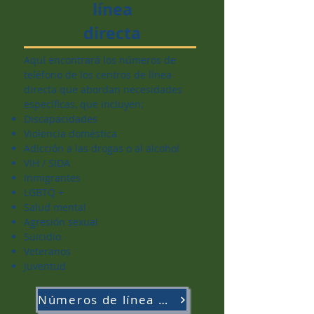
línea
directa
Aquí encontrará los números de
teléfono de los centros de línea
directa que abordan necesidades
específicas, que incluyen:
Discapacidades
Violencia doméstica
Adicción a las drogas o al alcohol
VIH / SIDA
Inmigrantes
LGBTQ +
Salud mental
Agresión sexual
Suicidio
Veteranos
Juventud
Números de línea directa